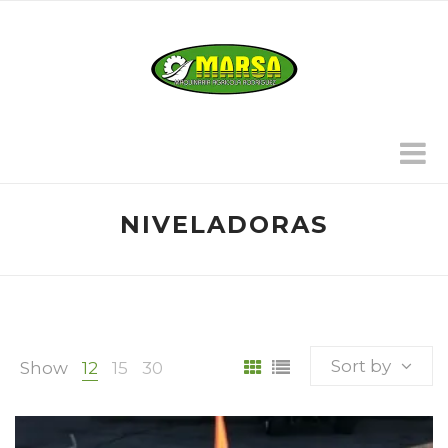
NIVELADORAS
Sort by
Show
12
15
30