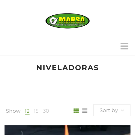
NIVELADORAS
Sort by
Show
12
15
30